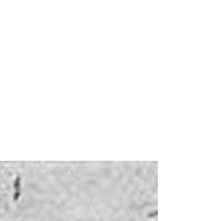
Inverno 2023-24. Neve e
precipitazioni non mancano in
Alpi Giulie, ma le temperature
sono sballate
In quota si registra un innevamento normale ,
mentre sotto i 1500 m non c’è quasi nulla ed i
fondovalle alpini sono verdi