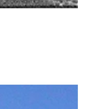
Il mare gelato a Trieste il 25
gennaio 1999. Altri Tempi di 25
anni fa.
Lo straordinario episodio occorso
esattamente 25 anni fa, senza alcuna ondata
di gelo ed in presenza di un mite anticiclone
subtropicale