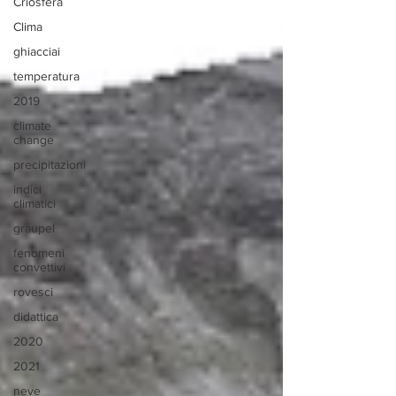
Criosfera
Clima
ghiacciai
temperatura
2019
climate
change
precipitazioni
indici
climatici
graupel
fenomeni
convettivi
rovesci
didattica
2020
2021
neve