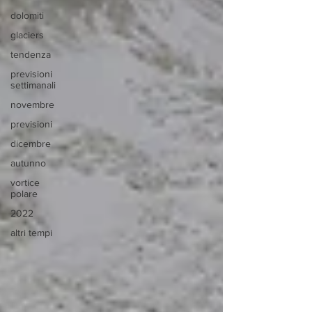
dolomiti
glaciers
tendenza
previsioni
settimanali
novembre
previsioni
dicembre
autunno
vortice
polare
2022
altri tempi