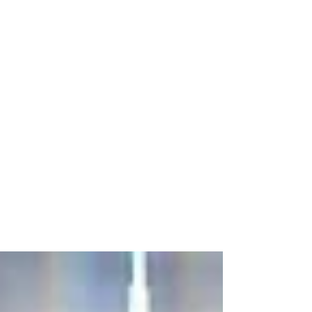
Settembre 2024 con
temperatura inferiore ai valori
normali e precipitazioni molto
abbondanti
Dopo la seconda estate più calda in quasi
200 anni di storia meteorologica delle Alpi
orientali (ne abbiamo parlato qui ) , il mese
di...