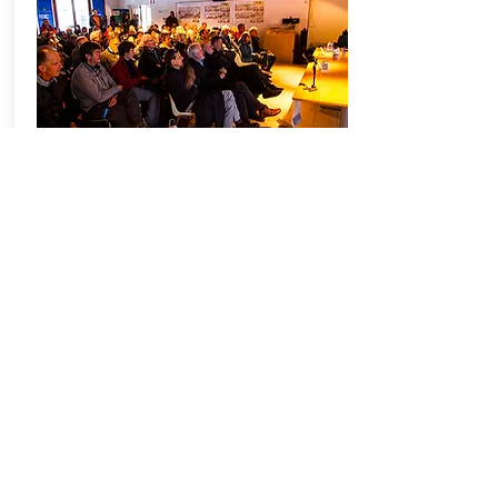
Stazioni e reti
meteorologiche
Coordinamento
Renato R. Colucci
Staff tecnico stazioni meteo
Luca Ziani
- Responsabile