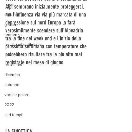
neve
Alpi sembrano inizialmente proteggerci, 
ma l’influenza via via più marcata di una 
dolomiti
depressione sul nord Europa la farà 
glaciers
verosimilmente scendere sull’Alpeadria 
tendenza
tra la fine del week end e l’inizio della 
previsioni settimanali
prossima settimana con temperature che 
potrebbero risultare tra le più alte mai 
novembre
registrate nel mese di giugno
previsioni
dicembre
autunno
vortice polare
2022
altri tempi
LA SINOTTICA