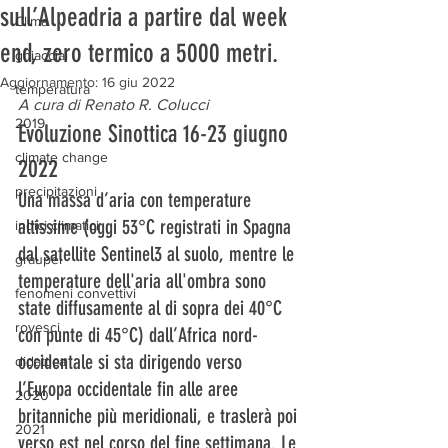
sull’Alpeadria a partire dal week
Clima
end, zero termico a 5000 metri.
ghiacciai
Aggiornamento:
16 giu 2022
temperatura
A cura di Renato R. Colucci
2019
Evoluzione Sinottica 16-23 giugno 
climate change
2022 
precipitazioni
Una massa d’aria con temperature 
altissime (oggi 53°C registrati in Spagna 
indici climatici
dal satellite Sentinel3 al suolo, mentre le 
graupel
temperature dell'aria all'ombra sono 
fenomeni convettivi
state diffusamente al di sopra dei 40°C 
rovesci
con punte di 45°C) dall’Africa nord-
occidentale si sta dirigendo verso 
didattica
l’Europa occidentale fin alle aree 
2020
britanniche più meridionali, e traslerà poi 
2021
verso est nel corso del fine settimana. Le 