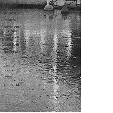
dolomiti
glaciers
tendenza
previsioni
settimanali
novembre
previsioni
dicembre
autunno
vortice
polare
2022
altri tempi