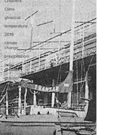
Criosfera
Clima
ghiacciai
temperatura
2019
climate
change
precipitazioni
indici
climatici
graupel
fenomeni
convettivi
rovesci
didattica
2020
2021
neve