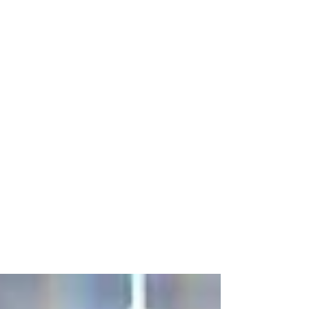
Settembre 2024 con
temperatura inferiore ai valori
normali e precipitazioni molto
abbondanti
Dopo la seconda estate più calda in quasi
200 anni di storia meteorologica delle Alpi
orientali (ne abbiamo parlato qui ) , il mese
di...