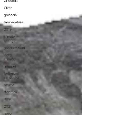
Criosfera
Clima
ghiacciai
temperatura
2019
climate
change
precipitazioni
indici
climatici
graupel
fenomeni
convettivi
rovesci
didattica
2020
2021
neve