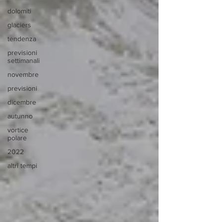
dolomiti
glaciers
tendenza
previsioni
settimanali
novembre
previsioni
dicembre
autunno
vortice
polare
2022
altri tempi