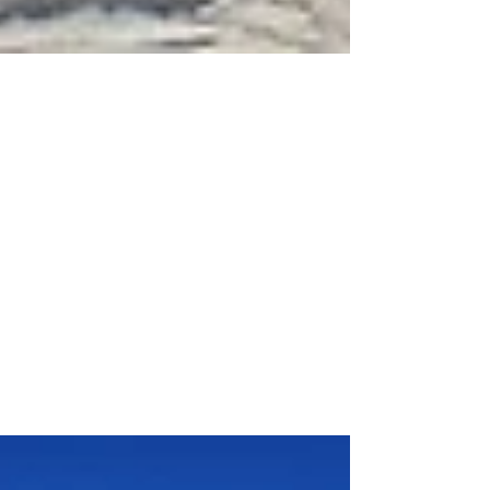
Inverno 2023-24. Neve e
precipitazioni non mancano in
Alpi Giulie, ma le temperature
sono sballate
In quota si registra un innevamento normale ,
mentre sotto i 1500 m non c’è quasi nulla ed i
fondovalle alpini sono verdi