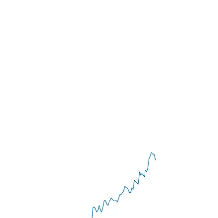
I dati raccolti a BGG e Col sul
Carso ci raccontano
l'andamento meteo-climatico
del 2022
A cura di Renato R. Colucci Società
Meteorologica Alpino-Adriatica & Istituto di
Scienze Polari del CNR Abstract in English at
the end of...