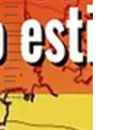
dolomiti
glaciers
tendenza
previsioni
settimanali
novembre
previsioni
dicembre
autunno
vortice
polare
2022
altri tempi