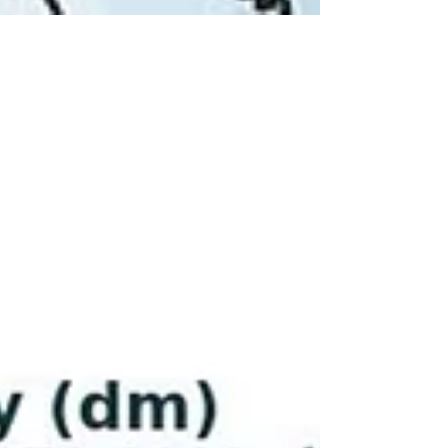
Temperature: timidi segnali di
normalità, col possibile ritorno
della pioggia dopo ferragosto
Timidi segnali di normalità con temperature
prossime alla climatologia di agosto.
Potrebbero tornare piogge più distribuite
dopo ferragosto