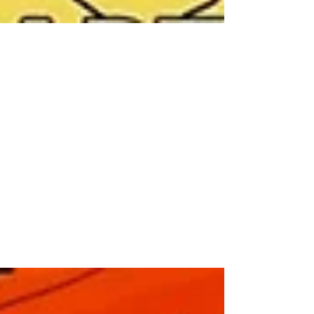
l'autunno meteorologico si
apre con temperature normali,
ma il caldo estivo sta per
tornare
Oggi, 1 settembre, inizia l'autunno
meteorologico con temperature normali, ma il
ciclone Peggy in Atlantico riporterà l'estate in
Alpeadria