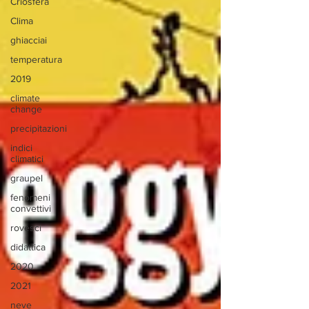
Criosfera
Clima
ghiacciai
temperatura
2019
climate
change
precipitazioni
indici
climatici
graupel
fenomeni
convettivi
rovesci
didattica
2020
2021
neve