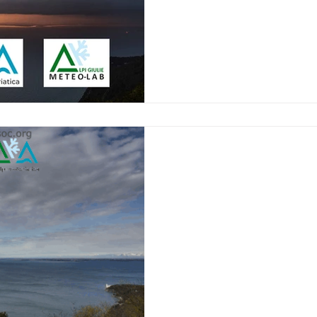
Lunghi periodi senza precipita
perturbate, prerogativa della 
meteorologica consolidatasi n
Dall'autunno all'inver
Il racconto a immagini degli 
hanno portato alla fine dell'
all'inizio dell'inverno con una