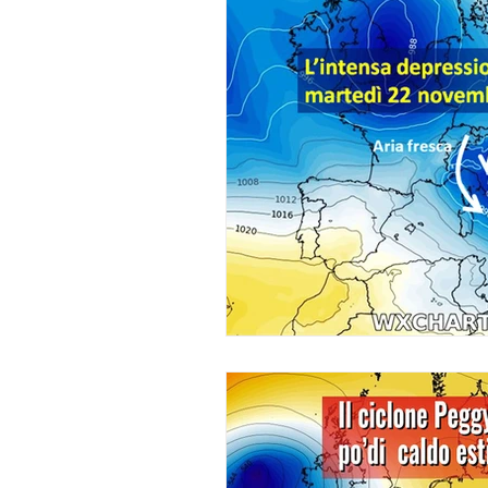
dolomiti
glaciers
ten
autunno
vortice polare