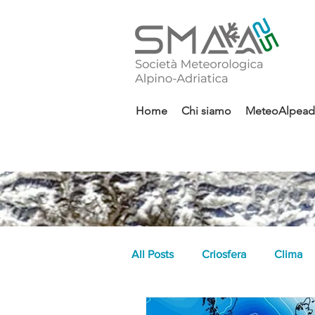
Home
Chi siamo
MeteoAlpeadr
All Posts
Criosfera
Clima
indici climatici
graupel