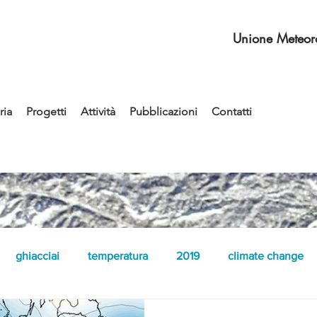
Unione Meteoro
ia
Progetti
Attività
Pubblicazioni
Contatti
ghiacciai
temperatura
2019
climate change
fenomeni convettivi
rovesci
didattica
2020