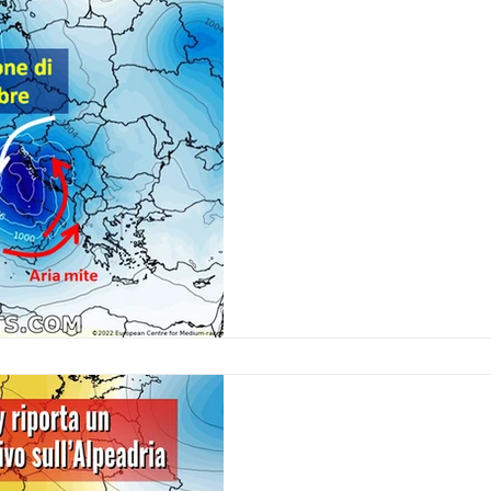
La neve al momento gi
denza
previsioni settimanali
novembre
previsioni
ma veloce perturbazio
dell’inverno
2022
altri tempi
Neve abbondante, mareggiate
22 mentre ci approssimiamo al
meteorologico 2022
l'autunno meteorologi