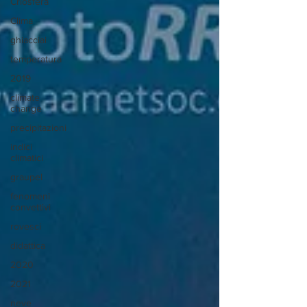
Criosfera
Clima
ghiacciai
temperatura
2019
climate
change
precipitazioni
indici
climatici
graupel
fenomeni
convettivi
rovesci
didattica
2020
2021
neve