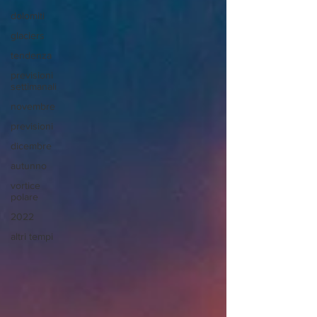
dolomiti
glaciers
tendenza
previsioni
settimanali
novembre
previsioni
dicembre
autunno
vortice
polare
2022
altri tempi