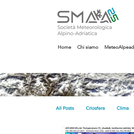
Home
Chi siamo
MeteoAlpeadr
All Posts
Criosfera
Clima
indici climatici
graupel