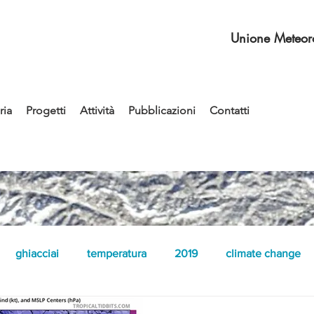
Unione Meteoro
ia
Progetti
Attività
Pubblicazioni
Contatti
ghiacciai
temperatura
2019
climate change
fenomeni convettivi
rovesci
didattica
2020