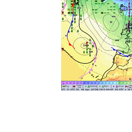
dolomiti
glaciers
ten
autunno
vortice polare
La Società Meteorologica Alpino-Ad
è una associazione di promozione 
(
APS
)