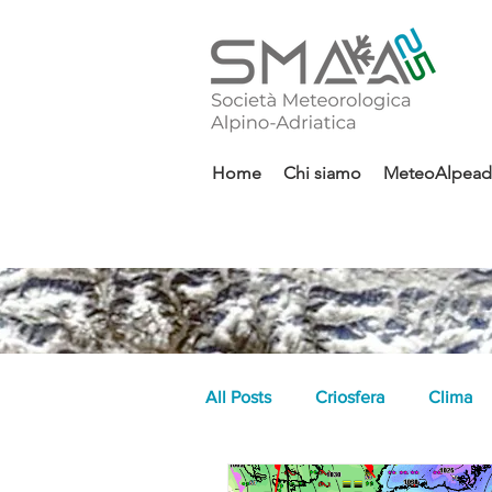
Home
Chi siamo
MeteoAlpeadr
All Posts
Criosfera
Clima
indici climatici
graupel