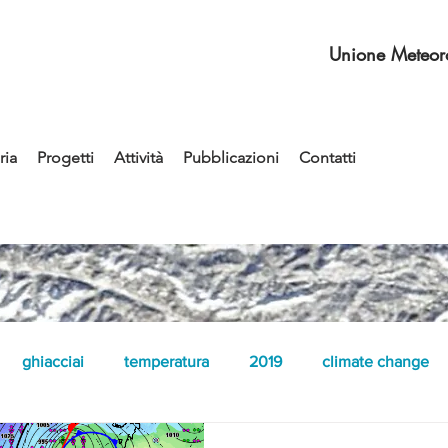
Unione Meteoro
ia
Progetti
Attività
Pubblicazioni
Contatti
ghiacciai
temperatura
2019
climate change
fenomeni convettivi
rovesci
didattica
2020