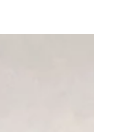
A cura di Renato R. Colucci Evoluzione
sinottica 9-15 gennaio 2023 Come ben
pronosticato una settimana fa, una intensa
saccatura...