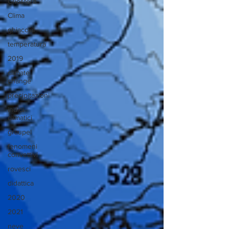
Criosfera
Clima
ghiacciai
temperatura
2019
climate
change
precipitazioni
indici
climatici
graupel
fenomeni
convettivi
rovesci
didattica
2020
2021
neve