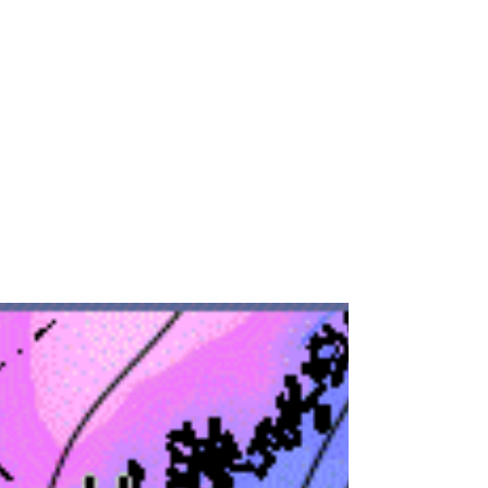
Favonio e Lago Freddo, una
situazione da manuale quella
odierna
Le intense correnti fredde settentrionali sono
responsabili di un intenso evento favonico da
manuale di climatologia alpina