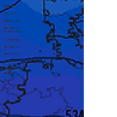
dolomiti
glaciers
tendenza
previsioni
settimanali
novembre
previsioni
dicembre
autunno
vortice
polare
2022
altri tempi