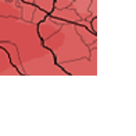
Pattern nuovamente invernale
e dinamico, ma per ora senza
freddo in arrivo