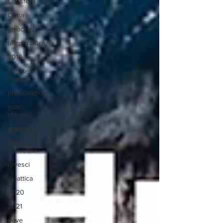
Criosfera
Clima
ghiacciai
temperatura
2019
climate
change
precipitazioni
indici
climatici
graupel
fenomeni
convettivi
rovesci
didattica
2020
2021
neve