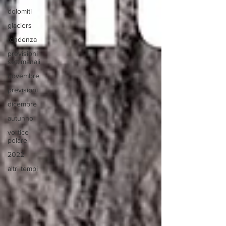
dolomiti
glaciers
tendenza
previsioni
settimanali
novembre
previsioni
dicembre
autunno
vortice
polare
2022
altri tempi