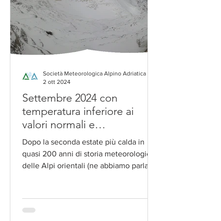
Società Meteorologica Alpino Adriatica
2 ott 2024
Settembre 2024 con
temperatura inferiore ai
valori normali e
precipitazioni molto
Dopo la seconda estate più calda in
abbondanti
quasi 200 anni di storia meteorologica
delle Alpi orientali (ne abbiamo parlato
qui ) , il mese di...