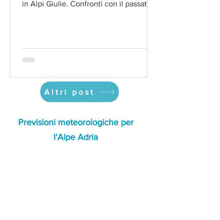
2200 m
in Alpi Giulie. Confronti con il passato.
Altri post
Previsioni meteorologiche per
l'Alpe Adria