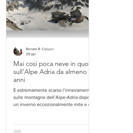
Renato R. Colucci
29 apr
Mai così poca neve in quota
sull’Alpe Adria da almeno 70
anni
È estremamente scarso l’innevamento
sulle montagne dell’Alpe-Adria dopo
un inverno eccezionalmente mite e con
precipitazioni nevose scarse in quota.
Mancano circa 2 metri di neve alla
stessa data rispetto ai valori normali
storici