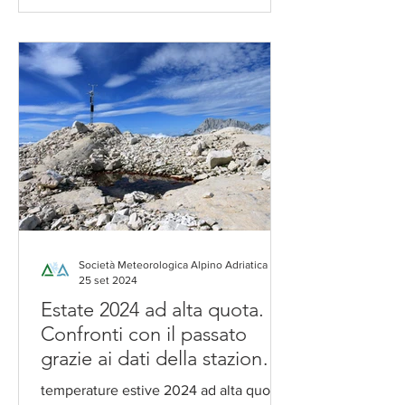
Società Meteorologica Alpino Adriatica
25 set 2024
Estate 2024 ad alta quota.
Confronti con il passato
grazie ai dati della stazione
meteorologica del Canin a
temperature estive 2024 ad alta quota