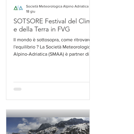
Società Meteorologica Alpino Adriatica
18 giu
SOTSORE Festival del Clima
e della Terra in FVG
Il mondo è sottosopra, come ritrovare
l'equilibrio ? La Società Meteorologica
Alpino-Adriatica (SMAA) è partner di
SOTSORE, Festival del Clima e della
terra in FVG in programma dal 26 al 28
giugno a Raveo (UD) Un progetto
partecipativo del Comune di Raveo con
il sostegno della Regione Autonoma
Friuli Venezia Giulia nell'ambito delle
iniziative dedicate alla divulgazione
della cultura scientifica, che unisce
scienza, memoria, territorio e comunità
per comprendere i cambiamenti