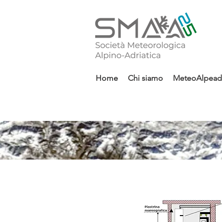
Home
Chi siamo
MeteoAlpeadr