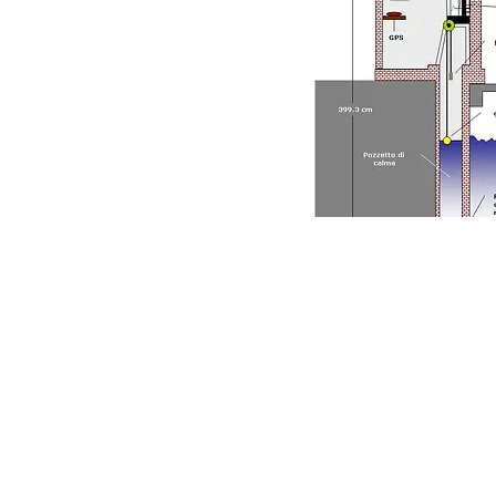
La Società Meteorologica Alpino-Ad
è una associazione di promozione 
(
APS
)