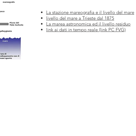
La stazione mareografia e il livello del mare
livello del mare a Trieste dal 1875
La marea astronomica ed il livello residuo
link ai dati in tempo reale (link PC FVG)
riatica
CONTATTI >
sociale
SEDE LEGALE:
Piazza Dante 18
Cividale del Friuli (UD) 33043
SEDE OPERATIVA:
via Brigata Re, 29
Udine 33100