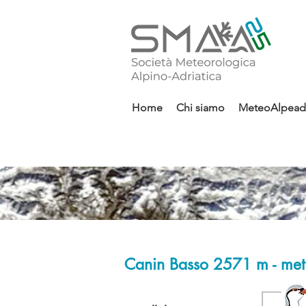
Home
Chi siamo
MeteoAlpeadr
Canin Basso 2571 m - me